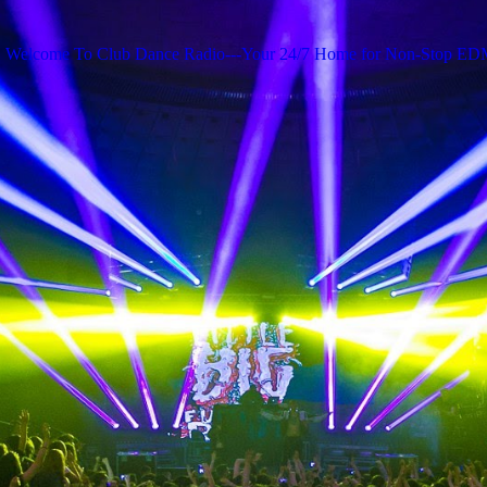
Welcome To Club Dance Radio---Your 24/7 Home for Non-Stop E