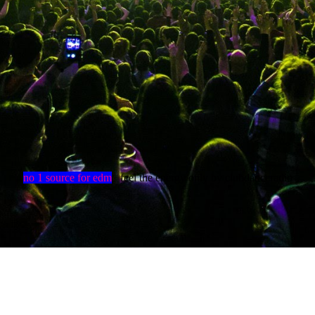
no 1 source for edm
feel the energy only by clubdanceradio