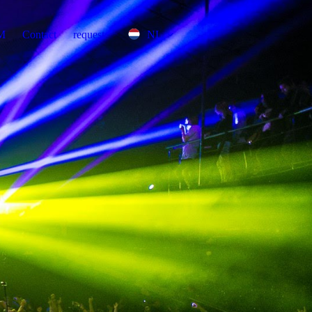
DM
Contact
request
NL